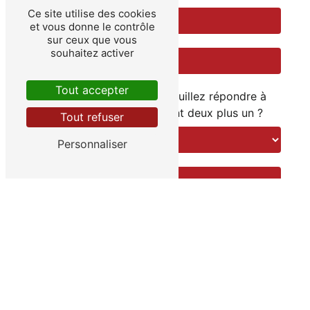
Ce site utilise des cookies
et vous donne le contrôle
sur ceux que vous
souhaitez activer
Tout accepter
Vous n'êtes pas un robot, veuillez répondre à
cette question : combien font deux plus un ?
Tout refuser
Personnaliser