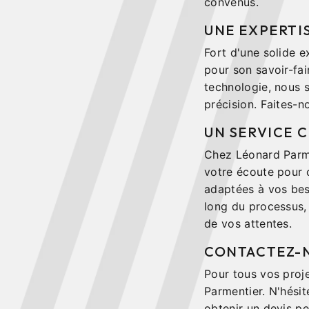
convenus.
UNE EXPERTI
Fort d'une solide e
pour son savoir-fai
technologie, nous 
précision. Faites-n
UN SERVICE C
Chez Léonard Parmen
votre écoute pour 
adaptées à vos bes
long du processus, 
de vos attentes.
CONTACTEZ-N
Pour tous vos proje
Parmentier. N'hési
obtenir un devis p