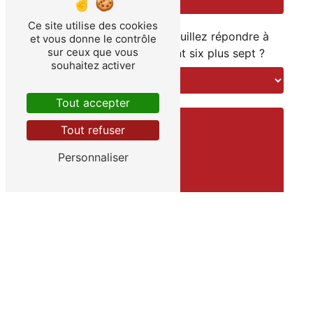
Ce site utilise des cookies
Vous n'êtes pas un robot, veuillez répondre à
et vous donne le contrôle
sur ceux que vous
cette question : combien font six plus sept ?
souhaitez activer
Tout accepter
Tout refuser
Personnaliser
En cochant cette case, j'accepte les conditions
particulières ci-dessous **
Envoyer